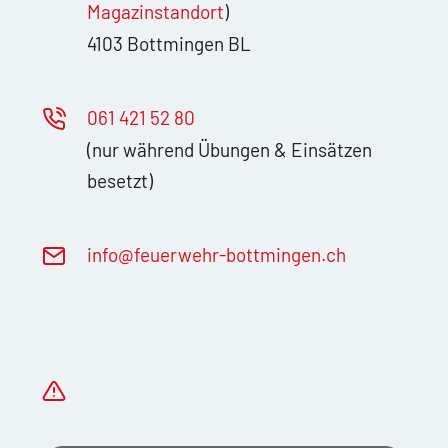
Magazinstandort
)
4103 Bottmingen BL
061 421 52 80
(nur während Übungen & Einsätzen
besetzt)
nf
f
rw
hr-b
ttm
ng
n
ch