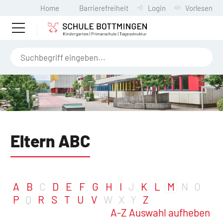
Home
Barrierefreiheit
Login
Vorlesen
Eltern ABC
A
B
C
D
E
F
G
H
I
J
K
L
M
N
O
P
Q
R
S
T
U
V
W
X
Y
Z
A-Z Auswahl aufheben