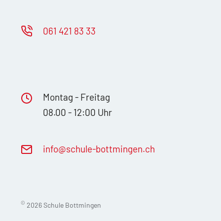
061 421 83 33
Montag - Freitag
08.00 - 12:00 Uhr
nf
sch
l
-b
ttm
ng
n
ch
©
2026 Schule Bottmingen