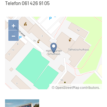
Telefon 061 426 91 05
+
−
©
OpenStreetMap
contributors.