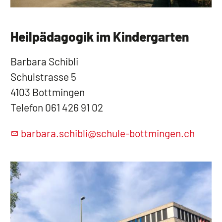
Heilpädagogik im Kindergarten
Barbara Schibli
Schulstrasse 5
4103 Bottmingen
Telefon 061 426 91 02
b
rb
r
sch
bl
sch
l
-b
ttm
ng
n
ch