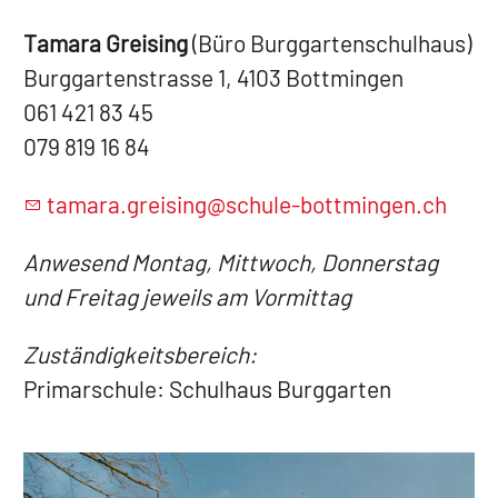
Tamara Greising
(Büro Burggartenschulhaus)
Burggartenstrasse 1, 4103 Bottmingen
061 421 83 45
079 819 16 84
t
m
r
gr
s
ng
sch
l
-b
ttm
ng
n
ch
Anwesend Montag, Mittwoch, Donnerstag
und Freitag jeweils am Vormittag
Zuständigkeitsbereich:
Primarschule: Schulhaus Burggarten