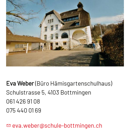
Eva Weber
(Büro Hämisgartenschulhaus)
Schulstrasse 5, 4103 Bottmingen
061 426 91 08
075 440 01 69
v
w
b
r
sch
l
-b
ttm
ng
n
ch