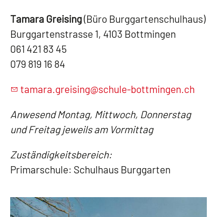
Tamara Greising
(Büro Burggartenschulhaus)
Burggartenstrasse 1, 4103 Bottmingen
061 421 83 45
079 819 16 84
t
m
r
gr
s
ng
sch
l
-b
ttm
ng
n
ch
Anwesend Montag, Mittwoch, Donnerstag
und Freitag jeweils am Vormittag
Zuständigkeitsbereich:
Primarschule: Schulhaus Burggarten