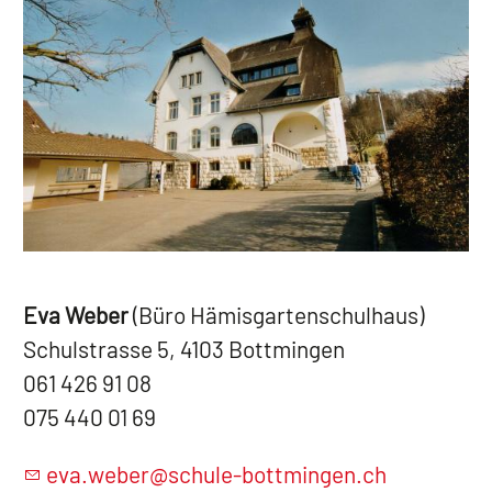
Eva Weber
(Büro Hämisgartenschulhaus)
Schulstrasse 5, 4103 Bottmingen
061 426 91 08
075 440 01 69
v
w
b
r
sch
l
-b
ttm
ng
n
ch