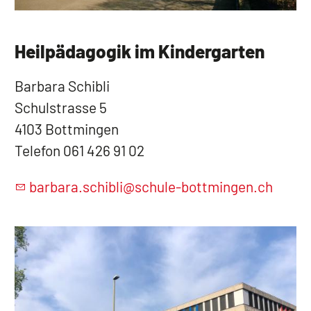
Heilpädagogik im Kindergarten
Barbara Schibli
Schulstrasse 5
4103 Bottmingen
Telefon 061 426 91 02
b
rb
r
sch
bl
sch
l
-b
ttm
ng
n
ch