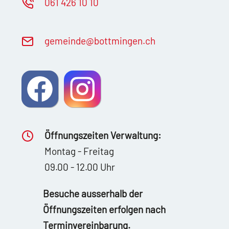
061 426 10 10
g
m
nd
b
ttm
ng
n
ch
Öffnungszeiten Verwaltung:
Montag - Freitag
09.00 - 12.00 Uhr
Besuche ausserhalb der
Öffnungszeiten erfolgen nach
Terminvereinbarung.