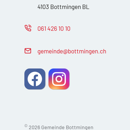
4103 Bottmingen BL
061 426 10 10
g
m
nd
b
ttm
ng
n
ch
©
2026 Gemeinde Bottmingen