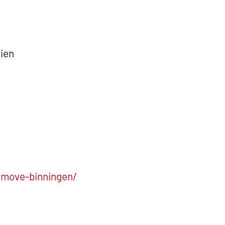
lien
imove-binningen/