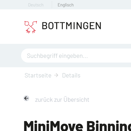
Deutsch
Englisch
Startseite
Details
zurück zur Übersicht
MiniMove Binni