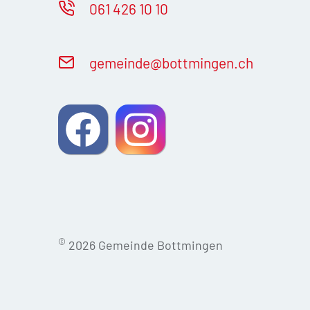
061 426 10 10
g
m
nd
b
ttm
ng
n
ch
©
2026 Gemeinde Bottmingen