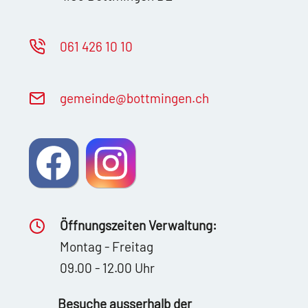
061 426 10 10
g
m
nd
b
ttm
ng
n
ch
Öffnungszeiten Verwaltung:
Montag - Freitag
09.00 - 12.00 Uhr
Besuche ausserhalb der