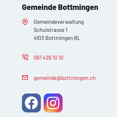
Gemeinde Bottmingen
Gemeindeverwaltung
Schulstrasse 1
4103 Bottmingen BL
061 426 10 10
g
m
nd
b
ttm
ng
n
ch